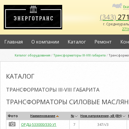
Ек
(343)
271
г. Среднеураль
271
Главная
О компании
Каталог
Ремонт
Кон
Каталог оборудования
/
Трансформаторы III-VIII габарита
/
Трансформат
КАТАЛОГ
ТРАНСФОРМАТОРЫ III-VIII ГАБАРИТА
ТРАНСФОРМАТОРЫ СИЛОВЫЕ МАСЛЯНЫ
Фото
Наименование
№
Ном.напряжение, кВ (ВН)
ОРДЦ-533000/330-У1
7
347/√3