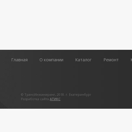
Главная
О компании
Каталог
Ремонт
© ТрансИнжиниринг, 2018. г. Екатеринбург
Разработка сайта
АТИКС